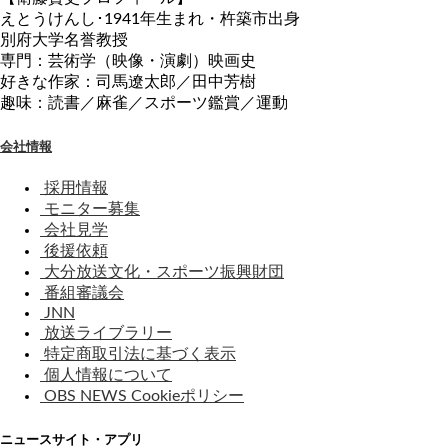
えとうけんし･1941年生まれ・杵築市出身
別府大学名誉教授
専門：芸術学（映像・演劇）映画史
好きな作家：司馬遼太郎／田中芳樹
趣味：読書／麻雀／スポーツ鑑賞／運動
会社情報
採用情報
モニター募集
会社見学
後援依頼
大分放送文化・スポーツ振興財団
番組審議会
JNN
放送ライブラリー
特定商取引法に基づく表示
個人情報について
OBS NEWS Cookieポリシー
ニュースサイト・アプリ