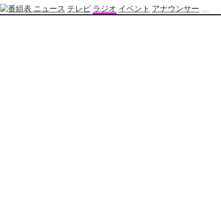
ニュース
テレビ
ラジオ
イベント
アナウンサー
テ
レ
ビ
番
組
表
OBS
制
作
番
組