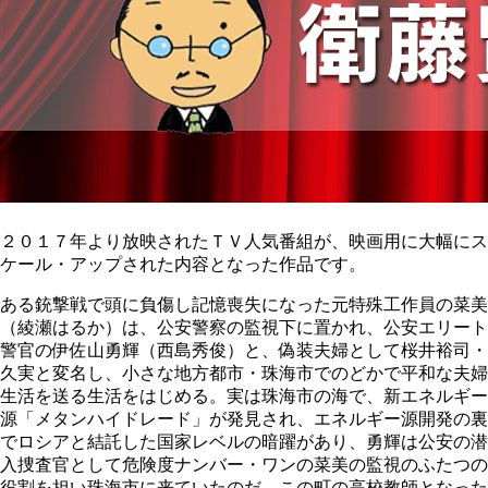
２０１７年より放映されたＴＶ人気番組が、映画用に大幅にス
ケール・アップされた内容となった作品です。
ある銃撃戦で頭に負傷し記憶喪失になった元特殊工作員の菜美
（綾瀬はるか）は、公安警察の監視下に置かれ、公安エリート
警官の伊佐山勇輝（西島秀俊）と、偽装夫婦として桜井裕司・
久実と変名し、小さな地方都市・珠海市でのどかで平和な夫婦
生活を送る生活をはじめる。実は珠海市の海で、新エネルギー
源「メタンハイドレード」が発見され、エネルギー源開発の裏
でロシアと結託した国家レベルの暗躍があり、勇輝は公安の潜
入捜査官として危険度ナンバー・ワンの菜美の監視のふたつの
役割を担い珠海市に来ていたのだ。この町の高校教師となった