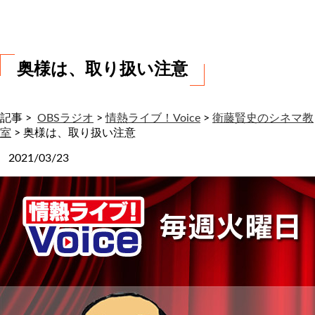
わ
せ
奥様は、取り扱い注意
記事 >
OBSラジオ
>
情熱ライブ！Voice
>
衛藤賢史のシネマ教
室
>
奥様は、取り扱い注意
2021/03/23