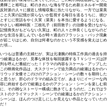
勇輝こと裕司は、町のきれいな海を守るため新エネルギー開発
反対派の人々に接近し情報収集に当たりながら、一方では菜美
こと久実の記憶が戻らないか監視する毎日を送るうちに、彼ひ
とすじに世話をやく久実（菜美）を本当に愛するようになる。
やさしい精神科医・三枝礼子（前田敦子）の治療を受けながら
記憶喪失がもどらない久実は、町の人々と仲良くしながらのど
かな生活を楽しんでいるが時々過去のフラッシュ・バック現象
が起こりはじめ、自分は何者なのかという不安感を覚えはじめ
た頃…。
いつもは普通の主婦だが、実は元凄腕の特殊工作員の過去を持
つ綾瀬はるかが、見事な体技を毎回披露するＴＶシリーズは評
判を呼んだ番組だった！ドラマの内容をスケール・アップした
この映画化作品は、大スクリーンで迫力満点の綾瀬はるかのハ
リウッド女優そこのけのアクション・シーンの数々を期待した
と思うが、肝心のドラマの組み立てが、あまりにイージーな内
容に終始するので綾瀬はるかのアクション・シーンを楽しむ前
に、その雑なストーリー構成に飽きてしまうのだ。これではラ
ストのクライマックス・シーンでの綾瀬はるかのアクション・
シーンは、ほんのつけ足しにしか見えない作品となっていたの
だ！