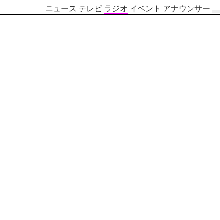
ニュース
テレビ
ラジオ
イベント
アナウンサー
テ
レ
ビ
番
組
表
OBS
制
作
番
組