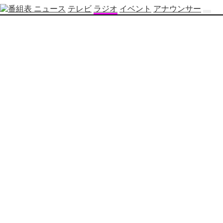
ニュース
テレビ
ラジオ
イベント
アナウンサー
テ
レ
ビ
番
組
表
OBS
制
作
番
組