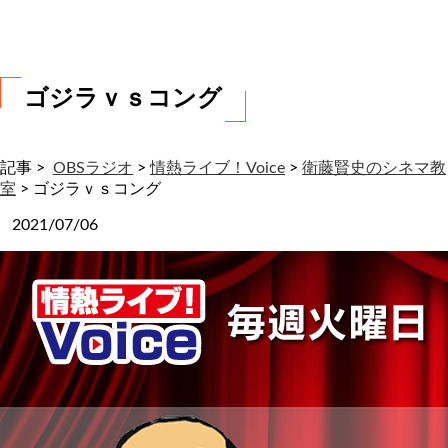
わ
せ
ゴジラｖｓコング
記事 >
OBSラジオ
>
情熱ライブ！Voice
>
衛藤賢史のシネマ教
室
>
ゴジラｖｓコング
2021/07/06