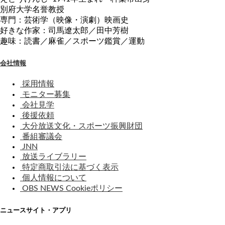
別府大学名誉教授
専門：芸術学（映像・演劇）映画史
好きな作家：司馬遼太郎／田中芳樹
趣味：読書／麻雀／スポーツ鑑賞／運動
会社情報
採用情報
モニター募集
会社見学
後援依頼
大分放送文化・スポーツ振興財団
番組審議会
JNN
放送ライブラリー
特定商取引法に基づく表示
個人情報について
OBS NEWS Cookieポリシー
ニュースサイト・アプリ