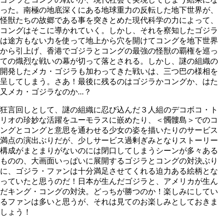
った。南極の地底深くにある地球重力の反転した地下世界が、
怪獣たちの故郷である事を突きとめた現代科学の力によって、
コングはそこに導かれていく。しかし、それを察知したゴジラ
は途方もない力を使って地上から穴を開けてコングを地下世界
から引上げ、香港でゴジラとコングの最強の怪獣の覇権を巡っ
ての熾烈な戦いの幕が切って落とされる。しかし、謎の組織の
開発したメカ・ゴジラも加わってきた戦いは、三つ巴の様相を
呈してしまう。さあ！最後に残るのはゴジラかコングか、はた
又メカ・ゴジラなのか…？
狂言回しとして、謎の組織に忍び込んだ３人組のデコボコ・ト
リオの珍妙な活躍をユーモラスに嵌めたり、＜髑髏島＞でのコ
ングとコングと意思を通わせる少女の姿を描いたりのサービス
満点の演出ぶりだが、少しサービス過剰ぎみとなりストーリー
構成がまとまりがないのには閉口してしまうシーンが多々ある
ものの、大画面いっぱいに展開するゴジラとコングの対決ぶり
に、ゴジラ・ファンは十分満足させてくれる迫力ある絵柄とな
っていたと思うのだ！日本が生んだゴジラと、アメリカが生ん
だキング・コングの対決。どっちが勝つのか！楽しみにしてい
るファンは多いと思うが、それは見てのお楽しみとしておきま
しょう！