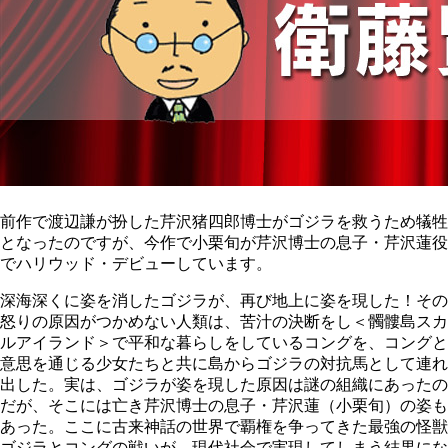
前作で渡辺謙が扮した芹沢猪四郎博士がゴジラを救うため犠牲
となったのですが、今作で小栗旬が芹沢博士の息子・芹沢蓮役
でハリウッド・デビューしています。
深海深くに姿を消したゴジラが、再び地上に姿を現した！その
怒りの原因がつかめない人類は、苦汁の決断をし＜髑髏島スカ
ルアイランド＞で平和な暮らしをしているコングを、コングと
意思を通じる少女たちと共に島からゴジラの対抗馬として連れ
出した。実は、ゴジラが姿を現した原因は謎の組織にあったの
だが、そこには亡き芹沢博士の息子・芹沢蓮（小栗旬）の姿も
あった。ここに古来神話の世界で覇権を争ってきた最強の怪獣
ゴジラとコングの戦いが、現代社会で実現してしまう結果にな