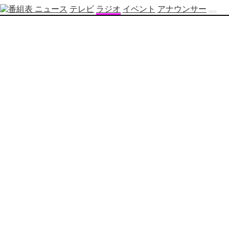
ニュース
テレビ
ラジオ
イベント
アナウンサー
テ
レ
ビ
番
組
表
OBS
制
作
番
組