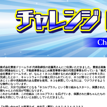
株式会社豊後ドリームラボ 代表取締役の佐藤亮さんにご出演いただきました。豊後企画集
団の関連会社として、不動産事業をはじめ教育事業や旅行代理店事業を行ってい る「株式
会社豊後ドリームラボ」が、なんと！
ネコと共棲するための賃貸マンション
が今年３月に
完成したとか！、キャットウォークが備え付けられていたり、ネコが滑りにくくキズか付
きにくい床や消臭効果のある壁材を使用。ネコを飼育している方には、ワクワクするよう
な物件になっています。
さらに、大分では初めてとなる『ネコルプラス』という取り組みもスタート。保護された
猫ちゃんとの生活が可能になります。
これからの未来、この仕組み（ネコルプラス）を広げていき、保護された猫ちゃんたちの
命を大切にしていきたいとお話ししていただきました。
【お問い合わせ】
お部屋ラボ 光吉店
（電話）
０９７-５２４-５２５２