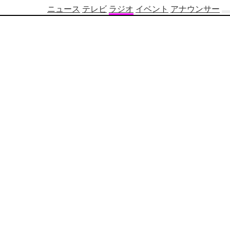
ニュース
テレビ
ラジオ
イベント
アナウンサー
テ
レ
ビ
番
組
表
OBS
制
作
番
組