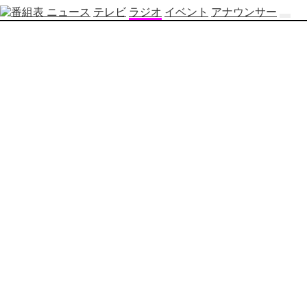
ニュース
テレビ
ラジオ
イベント
アナウンサー
テ
レ
ビ
番
組
表
OBS
制
作
番
組