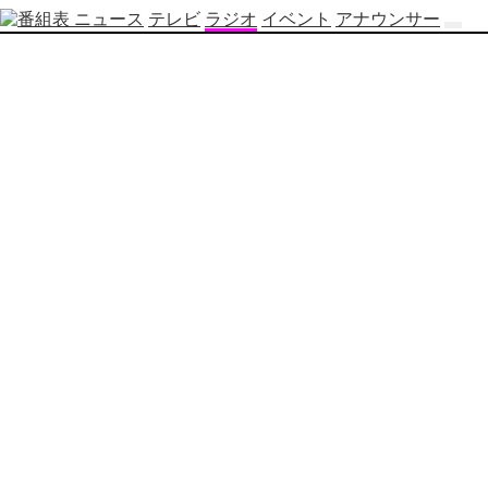
ニュース
テレビ
ラジオ
イベント
アナウンサー
テ
レ
ビ
番
組
表
OBS
制
作
番
組