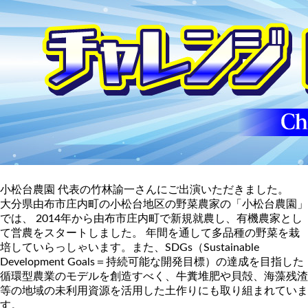
小松台農園 代表の竹林諭一さんにご出演いただきました。
大分県由布市庄内町の小松台地区の野菜農家の「小松台農園」
では、 2014年から由布市庄内町で新規就農し、有機農家とし
て営農をスタートしました。 年間を通して多品種の野菜を栽
培していらっしゃいます。また、SDGs（Sustainable
Development Goals＝持続可能な開発目標）の達成を目指した
循環型農業のモデルを創造すべく、牛糞堆肥や貝殻、海藻残渣
等の地域の未利用資源を活用した土作りにも取り組まれていま
す。