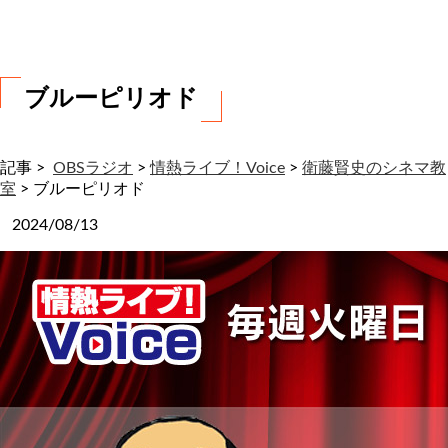
わ
せ
ブルーピリオド
記事 >
OBSラジオ
>
情熱ライブ！Voice
>
衛藤賢史のシネマ教
室
>
ブルーピリオド
2024/08/13