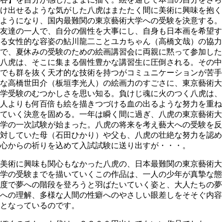
け出せるような気がした八虎はまたたく間に美術に興味を抱く
ようになり、国内最難関の東京藝術大学への受験を決意する。
友達の一人で、自分の個性を大事にし、自身も日本画を希望す
る女性的な容姿の鮎川龍二ことユカちゃん（高橋文哉）の協力
で、夏休みの受験のための絵画講習会に両親に黙って参加した
八虎は、そこに集まる個性豊かな講習生に圧倒される。その中
でも群を抜く天才的な技術を持つがコミュニケーションが苦手
な高橋世田介（板垣李光人）の絵画力のすごさに、東京藝術大
学受験のむつかしさを思い知る。負けじ魂に火のつく八虎は、
人よりも何百倍も絵を描きつづける血の出るような努力を重ね
ていく決意を固める。一年は瞬く間に過ぎ、八虎の東京藝術大
学の一次試験が始まった。八虎の将来を考え藝大への受験を反
対していた母（石田ひかり）や父も、八虎の壮絶な努力を認め
心からの祈りを込めて入試試験に送り出すが・・・。
美術に興味も関心もなかった八虎の、日本最難関の東京藝術大
学の受験までを描いていくこの作品は、一人の少年が真摯な態
度で夢への階段を登ろうと羽ばたいていく姿と、大人たちの夢
への理解、多様な人間の性癖へのやさしい眼差しをそそぐ内容
となっているのです。