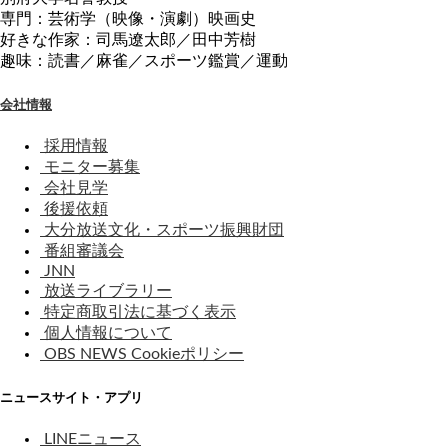
専門：芸術学（映像・演劇）映画史
好きな作家：司馬遼太郎／田中芳樹
趣味：読書／麻雀／スポーツ鑑賞／運動
会社情報
採用情報
モニター募集
会社見学
後援依頼
大分放送文化・スポーツ振興財団
番組審議会
JNN
放送ライブラリー
特定商取引法に基づく表示
個人情報について
OBS NEWS Cookieポリシー
ニュースサイト・アプリ
LINEニュース