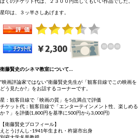
ぼくのチケット代は、２３００円出してもいい作品でした。
星印は、３ッ半さしあげます。
衛藤賢史のシネマ教室について…
“映画評論家ではない”衛藤賢史先生が「観客目線でこの映画を
どう見たか?」をお話するコーナーです。
星：観客目線で「映画の質」を5点満点で評価
チケット代：観客目線で「エンターテインメント性、楽しめる
か？」を評価(1,800円を基準に500円から3,000円)
【衛藤賢史プロフィール】
えとうけんし･1941年生まれ・杵築市出身
別府大学名誉教授