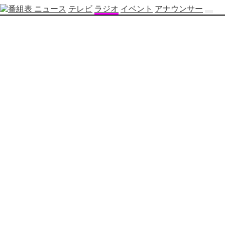
ニュース
テレビ
ラジオ
イベント
アナウンサー
テ
レ
ビ
番
組
表
OBS
制
作
番
組