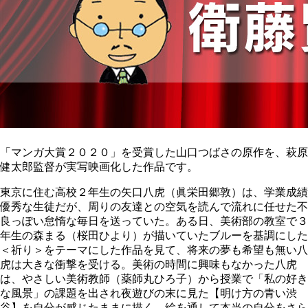
「マンガ大賞２０２０」を受賞した山口つばさの原作を、萩原
健太郎監督が実写映画化した作品です。
東京に住む高校２年生の矢口八虎（眞栄田郷敦）は、学業成績
優秀な生徒だが、周りの友達との空気を読んで流れに任せた不
良っぽい怠惰な毎日を送っていた。ある日、美術部の教室で３
年生の森まる（桜田ひより）が描いていたブルーを基調にした
＜祈り＞をテーマにした作品を見て、将来の夢も希望も無い八
虎は大きな衝撃を受ける。美術の時間に興味もなかった八虎
は、やさしい美術教師（薬師丸ひろ子）から授業で「私の好き
な風景」の課題を出され夜遊びの末に見た【明け方の青い渋
谷】を自分が感じたままに描く。絵を通して本当の自分をさら