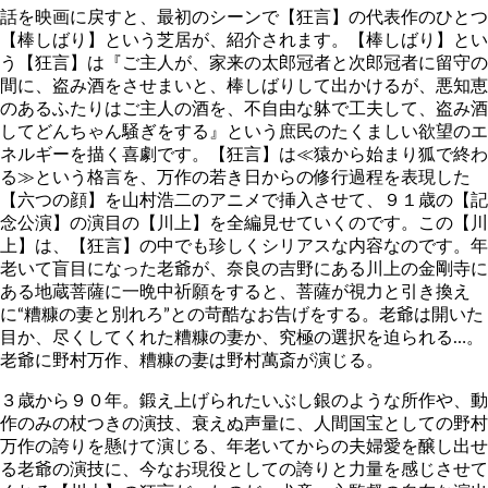
話を映画に戻すと、最初のシーンで【狂言】の代表作のひとつ
【棒しばり】という芝居が、紹介されます。【棒しばり】とい
う【狂言】は『ご主人が、家来の太郎冠者と次郎冠者に留守の
間に、盗み酒をさせまいと、棒しばりして出かけるが、悪知恵
のあるふたりはご主人の酒を、不自由な躰で工夫して、盗み酒
してどんちゃん騒ぎをする』という庶民のたくましい欲望のエ
ネルギーを描く喜劇です。【狂言】は≪猿から始まり狐で終わ
る≫という格言を、万作の若き日からの修行過程を表現した
【六つの顔】を山村浩二のアニメで挿入させて、９１歳の【記
念公演】の演目の【川上】を全編見せていくのです。この【川
上】は、【狂言】の中でも珍しくシリアスな内容なのです。年
老いて盲目になった老爺が、奈良の吉野にある川上の金剛寺に
ある地蔵菩薩に一晩中祈願をすると、菩薩が視力と引き換え
に“糟糠の妻と別れろ”との苛酷なお告げをする。老爺は開いた
目か、尽くしてくれた糟糠の妻か、究極の選択を迫られる…。
老爺に野村万作、糟糠の妻は野村萬斎が演じる。
３歳から９０年。鍛え上げられたいぶし銀のような所作や、動
作のみの杖つきの演技、衰えぬ声量に、人間国宝としての野村
万作の誇りを懸けて演じる、年老いてからの夫婦愛を醸し出せ
る老爺の演技に、今なお現役としての誇りと力量を感じさせて