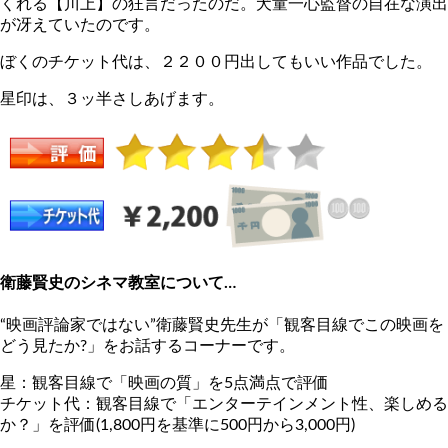
くれる【川上】の狂言だったのだ。犬童一心監督の自在な演出
が冴えていたのです。
ぼくのチケット代は、２２００円出してもいい作品でした。
星印は、３ッ半さしあげます。
衛藤賢史のシネマ教室について…
“映画評論家ではない”衛藤賢史先生が「観客目線でこの映画を
どう見たか?」をお話するコーナーです。
星：観客目線で「映画の質」を5点満点で評価
チケット代：観客目線で「エンターテインメント性、楽しめる
か？」を評価(1,800円を基準に500円から3,000円)