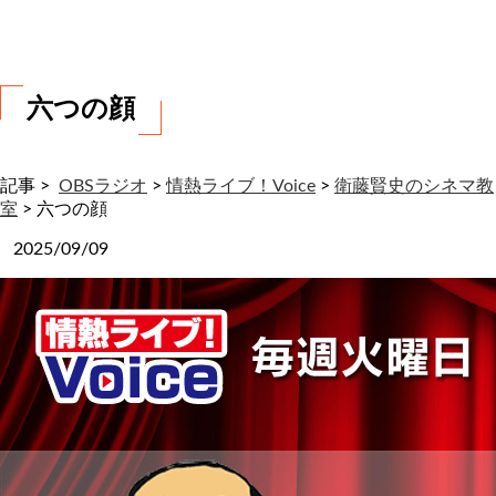
わ
せ
六つの顔
記事 >
OBSラジオ
>
情熱ライブ！Voice
>
衛藤賢史のシネマ教
室
>
六つの顔
2025/09/09