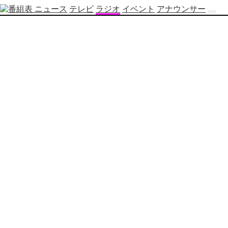
ニュース
テレビ
ラジオ
イベント
アナウンサー
テ
レ
ビ
番
組
表
OBS
制
作
番
組