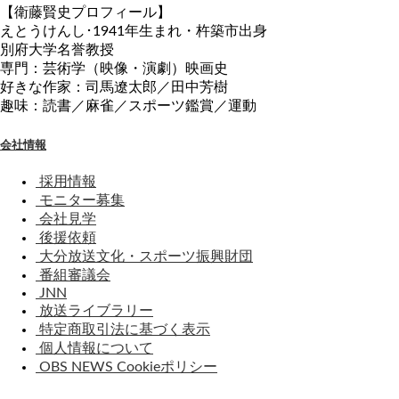
【衛藤賢史プロフィール】
えとうけんし･1941年生まれ・杵築市出身
別府大学名誉教授
専門：芸術学（映像・演劇）映画史
好きな作家：司馬遼太郎／田中芳樹
趣味：読書／麻雀／スポーツ鑑賞／運動
会社情報
採用情報
モニター募集
会社見学
後援依頼
大分放送文化・スポーツ振興財団
番組審議会
JNN
放送ライブラリー
特定商取引法に基づく表示
個人情報について
OBS NEWS Cookieポリシー