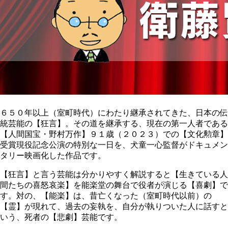
６５０年以上（室町時代）にわたり継承されてきた、日本の伝
統芸能の【狂言】。その道を継承する、現在の第一人者である
【人間国宝・野村万作】９１歳（２０２３）での【文化勲章】
受賞現役記念公演の特別な一日を、犬童一心監督がドキュメン
タリー映画化した作品です。
【狂言】と言う芸能は分かりやすく解説すると【生きている人
間たちの喜怒哀楽】を能楽堂の舞台で役者が演じる【喜劇】で
す。対の、【能楽】は、昔亡くなった（室町時代以前）の
【霊】が現れて、過去の妄執を、自分が執りついた人に話すと
いう、死者の【悲劇】芸能です。