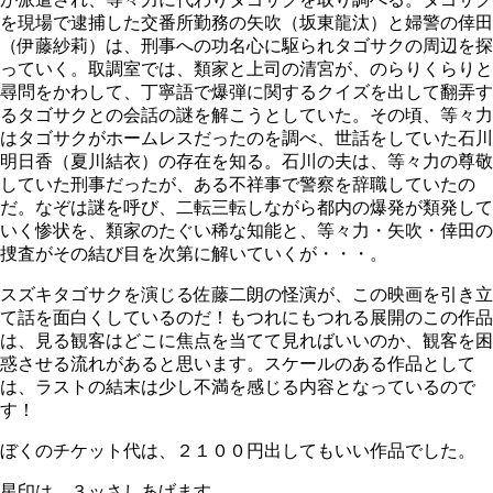
を現場で逮捕した交番所勤務の矢吹（坂東龍汰）と婦警の倖田
（伊藤紗莉）は、刑事への功名心に駆られタゴサクの周辺を探
っていく。取調室では、類家と上司の清宮が、のらりくらりと
尋問をかわして、丁寧語で爆弾に関するクイズを出して翻弄す
るタゴサクとの会話の謎を解こうとしていた。その頃、等々力
はタゴサクがホームレスだったのを調べ、世話をしていた石川
明日香（夏川結衣）の存在を知る。石川の夫は、等々力の尊敬
していた刑事だったが、ある不祥事で警察を辞職していたの
だ。なぞは謎を呼び、二転三転しながら都内の爆発が類発して
いく惨状を、類家のたぐい稀な知能と、等々力・矢吹・倖田の
捜査がその結び目を次第に解いていくが・・・。
スズキタゴサクを演じる佐藤二朗の怪演が、この映画を引き立
て話を面白くしているのだ！もつれにもつれる展開のこの作品
は、見る観客はどこに焦点を当てて見ればいいのか、観客を困
惑させる流れがあると思います。スケールのある作品として
は、ラストの結末は少し不満を感じる内容となっているので
す！
ぼくのチケット代は、２１００円出してもいい作品でした。
星印は、３ッさしあげます。