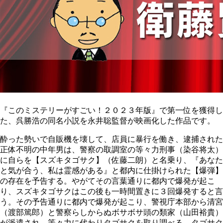
『このミステリーがすごい！２０２３年版』で第一位を獲得し
た、呉勝浩の同名小説を永井聡監督が映画化した作品です。
酔った勢いで自販機を壊して、店員に暴行を働き、逮捕された
正体不明の中年男は、警察の取調室の等々力刑事（染谷将太）
に自らを【スズキタゴサク】（佐藤二朗）と名乗り、『あなた
と気が合う、私は霊感がある』と都内に仕掛けられた【爆弾】
の存在を予告する。やがてその言葉通りに都内で爆発が起こ
り、スズキタゴサクはこの後も一時間置きに３回爆発すると言
う。その予告通りに都内で爆発が起こり、警視庁本部から清宮
（渡部篤郎）と警察らしからぬボサボサ頭の類家（山田裕貴）
が派遣され、等々力に代わりタゴサクを取り調べる。タゴサク