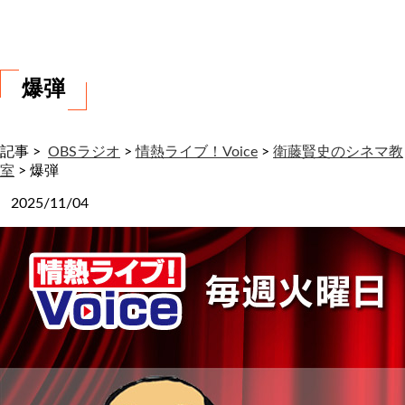
わ
せ
爆弾
記事 >
OBSラジオ
>
情熱ライブ！Voice
>
衛藤賢史のシネマ教
室
>
爆弾
2025/11/04