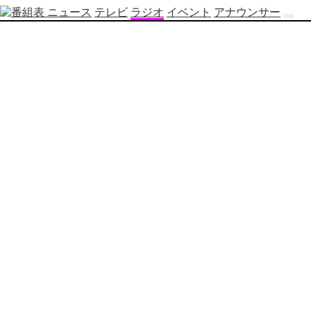
ニュース
テレビ
ラジオ
イベント
アナウンサー
テ
レ
ビ
番
組
表
OBS
制
作
番
組