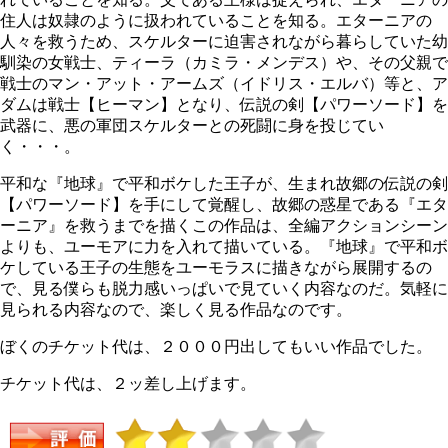
住人は奴隷のように扱われていることを知る。エターニアの
人々を救うため、スケルターに迫害されながら暮らしていた幼
馴染の女戦士、ティーラ（カミラ・メンデス）や、その父親で
戦士のマン・アット・アームズ（イドリス・エルバ）等と、ア
ダムは戦士【ヒーマン】となり、伝説の剣【パワーソード】を
武器に、悪の軍団スケルターとの死闘に身を投じてい
く・・・。
平和な『地球』で平和ボケした王子が、生まれ故郷の伝説の剣
【パワーソード】を手にして覚醒し、故郷の惑星である『エタ
ーニア』を救うまでを描くこの作品は、全編アクションシーン
よりも、ユーモアに力を入れて描いている。『地球』で平和ボ
ケしている王子の生態をユーモラスに描きながら展開するの
で、見る僕らも脱力感いっぱいで見ていく内容なのだ。気軽に
見られる内容なので、楽しく見る作品なのです。
ぼくのチケット代は、２０００円出してもいい作品でした。
チケット代は、２ッ差し上げます。