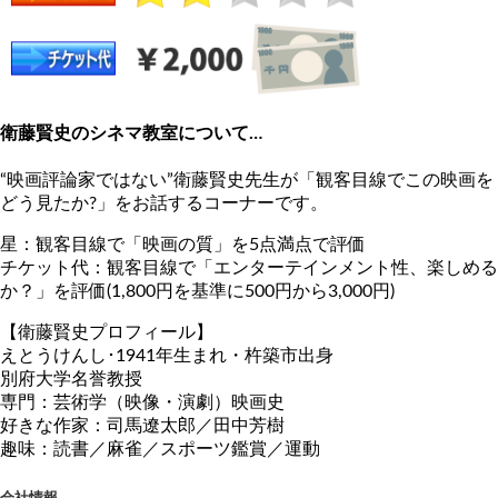
衛藤賢史のシネマ教室について…
“映画評論家ではない”衛藤賢史先生が「観客目線でこの映画を
どう見たか?」をお話するコーナーです。
星：観客目線で「映画の質」を5点満点で評価
チケット代：観客目線で「エンターテインメント性、楽しめる
か？」を評価(1,800円を基準に500円から3,000円)
【衛藤賢史プロフィール】
えとうけんし･1941年生まれ・杵築市出身
別府大学名誉教授
専門：芸術学（映像・演劇）映画史
好きな作家：司馬遼太郎／田中芳樹
趣味：読書／麻雀／スポーツ鑑賞／運動
会社情報