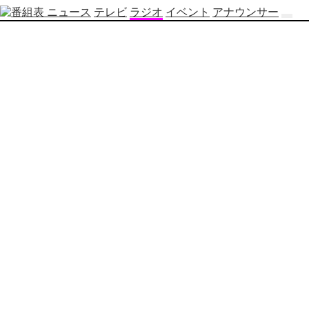
ニュース
テレビ
ラジオ
イベント
アナウンサー
テ
レ
ビ
番
組
表
OBS
制
作
番
組