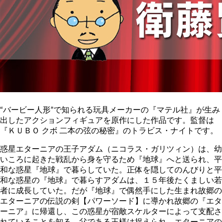
“バービー人形”で知られる玩具メーカーの『マテル社』が生み
出したアクションフィギュアを原作にした作品です。監督は
『ＫＵＢＯ クボ 二本の弦の秘密』のトラビス・ナイトです。
惑星エターニアの王子アダム（ニコラス・ガリツィン）は、幼
いころに起きた戦乱から身を守るため『地球』へと送られ、平
和な惑星『地球』で暮らしていた。正体を隠してのんびりと平
和な惑星の『地球』で暮らすアダムは、１５年後たくましい若
者に成長していた。だが『地球』で偶然手にした生まれ故郷の
エターニアの伝説の剣【パワーソード】に導かれ故郷の『エタ
ーニア』に帰還し、この惑星が宿敵スケルターによって支配さ
れていることを知る。父である王様は捉えられ、エターニアの