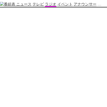
ニュース
テレビ
ラジオ
イベント
アナウンサー
テ
レ
ビ
番
組
表
OBS
制
作
番
組