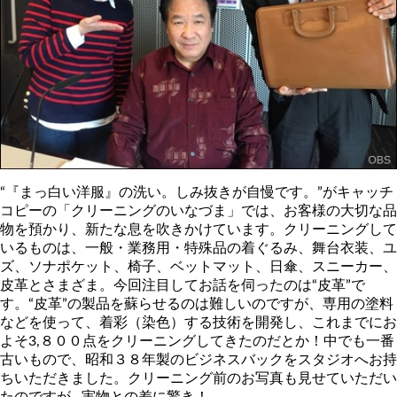
“『まっ白い洋服』の洗い。しみ抜きが自慢です。”がキャッチ
コピーの「クリーニングのいなづま」では、お客様の大切な品
物を預かり、新たな息を吹きかけています。クリーニングして
いるものは、一般・業務用・特殊品の着ぐるみ、舞台衣装、ユ
ズ、ソナポケット、椅子、ベットマット、日傘、スニーカー、
皮革とさまざま。今回注目してお話を伺ったのは“皮革”で
す。“皮革”の製品を蘇らせるのは難しいのですが、専用の塗料
などを使って、着彩（染色）する技術を開発し、これまでにお
よそ3,８００点をクリーニングしてきたのだとか！中でも一番
古いもので、昭和３８年製のビジネスバックをスタジオへお持
ちいただきました。クリーニング前のお写真も見せていただい