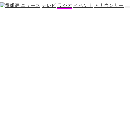
ニュース
テレビ
ラジオ
イベント
アナウンサー
テ
レ
ビ
番
組
表
OBS
制
作
番
組