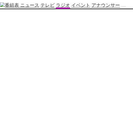
ニュース
テレビ
ラジオ
イベント
アナウンサー
テ
レ
ビ
番
組
表
OBS
制
作
番
組