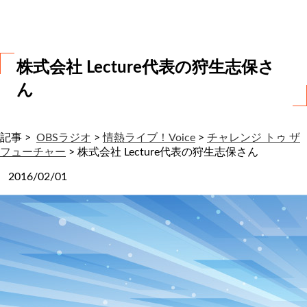
わ
せ
株式会社 Lecture代表の狩生志保さ
ん
記事 >
OBSラジオ
>
情熱ライブ！Voice
>
チャレンジ トゥ ザ
フューチャー
>
株式会社 Lecture代表の狩生志保さん
2016/02/01