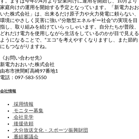
す。まずは今年の4月より企業向けに運用を開始し、10月より
家庭向けの運用を開始する予定となっています。「新電力おお
いた株式会社」は、出来るだけ原子力や火力発電に頼らない、
環境にやさしく災害に強い“分散型エネルギー社会"の実現を目
指し、取り組みを続けていらっしゃいます。自分たちが普段、
どれだけ電力を使用しながら生活をしているのかが目で見える
ようになることで、“エコ"を考えやすくなりますし、また節約
にもつながりますね。
《お問い合わせ先》
新電力おおいた株式会社
由布市挾間町高崎97番地1
電話：097-583-5550
会社情報
採用情報
モニター募集
会社見学
後援依頼
大分放送文化・スポーツ振興財団
番組審議会