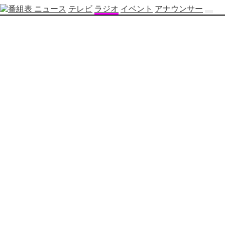
ニュース
テレビ
ラジオ
イベント
アナウンサー
テ
レ
ビ
番
組
表
OBS
制
作
番
組