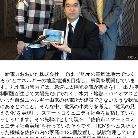
「新電力おおいた株式会社」では、“地元の電気は地元でつく
ろう"とエネルギーの地産地消を目指し、事業を展開していま
す。九州電力管内では、急速に太陽光発電が普及をし、出力抑
制問題が生じて太陽光だけでなく、水力・地熱・バイオマスと
いった自然エネルギー由来の発電所が建設できないような状況
にあるとのこと。そんな中、電気の小売りを考え、“電気の見
える化"を実現し、スマートコミュニティ社会を目指していら
っしゃいます。その先駆けとして現在、“佐伯市スマートコミ
ュニティ社会実験"を行っているそうです。HEMS(ヘムス)とい
った機械を佐伯市内の家庭に120個設置し、試験運用していま