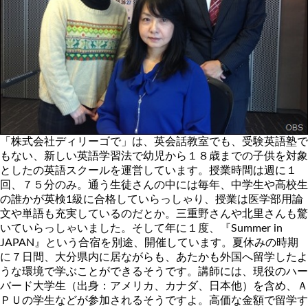
「株式会社ディリーゴで」は、英会話教室でも、受験英語塾で
もない、新しい英語学習法で幼児から１８歳までの子供を対象
としたの英語スクールを運営しています。授業時間は週に１
回、７５分のみ。通う生徒さんの中には毎年、中学生や高校生
の誰かが英検1級に合格していらっしゃり、授業は医学部用論
文や単語も充実しているのだとか。三重野さんや北里さんも驚
いていらっしゃいました。そして年に１度、『Summer in
JAPAN』という合宿を別途、開催しています。夏休みの時期
に７日間、大分県内に居ながらも、あたかも外国へ留学したよ
うな環境で学ぶことができるそうです。講師には、現役のハー
バード大学生（出身：アメリカ、カナダ、日本他）を含め、Ａ
ＰＵの学生などが参加されるそうですよ。高価な金額で留学す