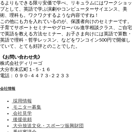
るよりもできる限り安価で学べ、リキュラムにはワークショッ
プとして、英語で学ぶ演劇やコンピューターサイエンス、美
術、理科も。ワクワクするような内容ですね！
この他にも力を入れているのが、保護者向けのセミナーです。
子育てサポートセミナーやグローバル進学相談クラス、ご自宅
で英語を教える方法セミナー、お子さま向けには英語で算数・
英語で理科・哲学レッスン、などをワンコイン500円で開催し
ていて、とても好評とのことでした。
《お問い合わせ先》
株式会社ディリーゴ
大分市末広町１-５-１６
電話：０９０-４４７３-２２３３
会社情報
採用情報
モニター募集
会社見学
後援依頼
大分放送文化・スポーツ振興財団
番組審議会