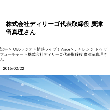
わ
せ
株式会社ディリーゴ代表取締役 廣津
留真理さん
記事 >
OBSラジオ
>
情熱ライブ！Voice
>
チャレンジ トゥ ザ
フューチャー
>
株式会社ディリーゴ代表取締役 廣津留真理さ
ん
2016/02/22