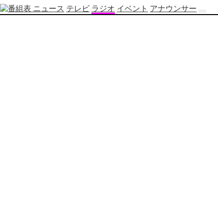
ニュース
テレビ
ラジオ
イベント
アナウンサー
テ
レ
ビ
番
組
表
OBS
制
作
番
組