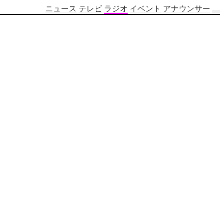
ニュース
テレビ
ラジオ
イベント
アナウンサー
テ
レ
ビ
番
組
表
OBS
制
作
番
組