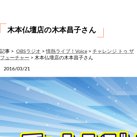
わ
せ
木本仏壇店の木本昌子さん
記事 >
OBSラジオ
>
情熱ライブ！Voice
>
チャレンジ トゥ ザ
フューチャー
>
木本仏壇店の木本昌子さん
2016/03/21