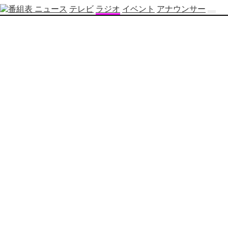
ニュース
テレビ
ラジオ
イベント
アナウンサー
テ
レ
ビ
番
組
表
OBS
制
作
番
組