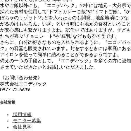
水やご飯以外にも、「エコデパック」の中には地元・大分県で
採れた食材を使用して“トマトカレーご飯"や“トマトご飯"、“か
ぼちゃのリゾット"などを入れたものも開発。地産地消につな
がるのはもちろん、いざ、という時にも地元の食材ということ
が安心感にも繋がりますよね。試作中ではありますが、子ども
たちが喜ぶ“チョコレート"や“豆乳"などもあるそうです。
さらに、自分の好きなものを入れられるように、『エコデパッ
ク』の容器も販売されています。封をするときには家庭にある
アイロンを使って簡単に詰めることができるようですよ。
備えの一つの手段として、『エコデパック』を多くの方に認知
させていただきたいとお話しいただきました。
《お問い合わせ先》
株式会社エコデパック
0977-72-6639
会社情報
採用情報
モニター募集
会社見学