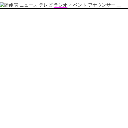
ニュース
テレビ
ラジオ
イベント
アナウンサー
テ
レ
ビ
番
組
表
OBS
制
作
番
組