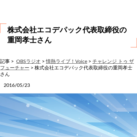
わ
せ
株式会社エコデパック代表取締役の
重岡孝士さん
記事 >
OBSラジオ
>
情熱ライブ！Voice
>
チャレンジ トゥ ザ
フューチャー
>
株式会社エコデパック代表取締役の重岡孝士
さん
2016/05/23