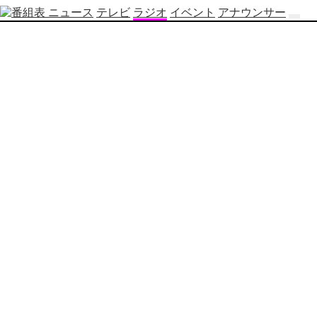
ニュース
テレビ
ラジオ
イベント
アナウンサー
テ
レ
ビ
番
組
表
OBS
制
作
番
組