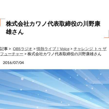
わ
せ
株式会社カワノ代表取締役の川野康
雄さん
記事 >
OBSラジオ
>
情熱ライブ！Voice
>
チャレンジ トゥ ザ
フューチャー
>
株式会社カワノ代表取締役の川野康雄さん
2016/07/04