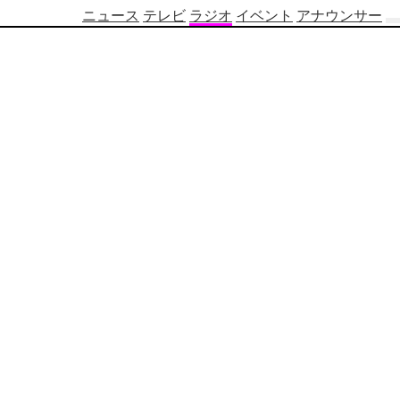
ニュース
テレビ
ラジオ
イベント
アナウンサー
テ
レ
ビ
番
組
表
OBS
制
作
番
組