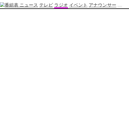
ニュース
テレビ
ラジオ
イベント
アナウンサー
テ
レ
ビ
番
組
表
OBS
制
作
番
組