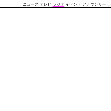
ニュース
テレビ
ラジオ
イベント
アナウンサー
テ
レ
ビ
番
組
表
OBS
制
作
番
組