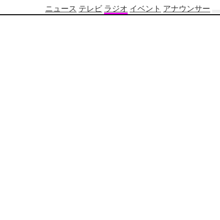
ニュース
テレビ
ラジオ
イベント
アナウンサー
テ
レ
ビ
番
組
表
OBS
制
作
番
組