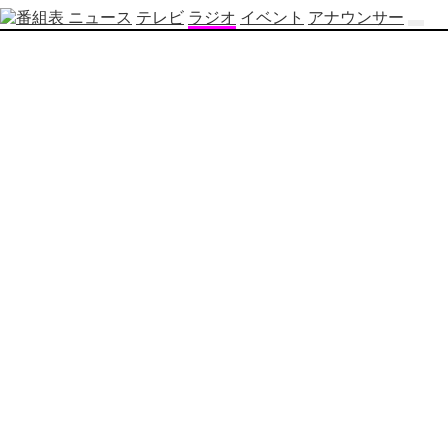
ニュース
テレビ
ラジオ
イベント
アナウンサー
テ
レ
ビ
番
組
表
OBS
制
作
番
組