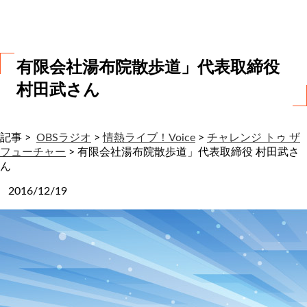
わ
せ
有限会社湯布院散歩道」代表取締役
村田武さん
記事 >
OBSラジオ
>
情熱ライブ！Voice
>
チャレンジ トゥ ザ
フューチャー
>
有限会社湯布院散歩道」代表取締役 村田武さ
ん
2016/12/19