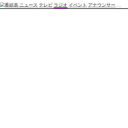
ニュース
テレビ
ラジオ
イベント
アナウンサー
テ
レ
ビ
番
組
表
OBS
制
作
番
組