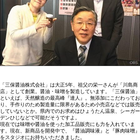
「三保醤油株式会社」は大正5年、祖父の栄一さんが「川島商
店」として創業。醤油・味噌を製造しています。「三保醤油」
といえば、天然醸造の最高峰『達人』。無添加にこだわってお
り、手作りのため製造量に限界があるため小売店などでは販売
していないとか。県内でのお求めはひょうたん温泉、シーガー
デンひじなどで可能だそうですよ。
現在では味噌や醤油を使った加工品販売にも力を入れていま
す。現在、新商品を開発中で、『醤油調味液』と『豚肉味噌』
をスタジオにお持ちいただきました。