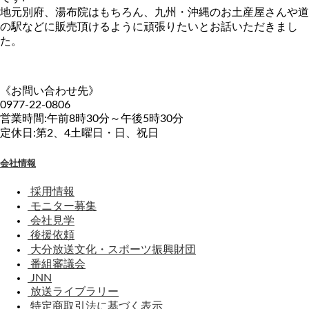
地元別府、湯布院はもちろん、九州・沖縄のお土産屋さんや道
の駅などに販売頂けるように頑張りたいとお話いただきまし
た。
《お問い合わせ先》
0977-22-0806
営業時間:午前8時30分～午後5時30分
定休日:第2、4土曜日・日、祝日
会社情報
採用情報
モニター募集
会社見学
後援依頼
大分放送文化・スポーツ振興財団
番組審議会
JNN
放送ライブラリー
特定商取引法に基づく表示