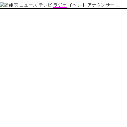
ニュース
テレビ
ラジオ
イベント
アナウンサー
テ
レ
ビ
番
組
表
OBS
制
作
番
組