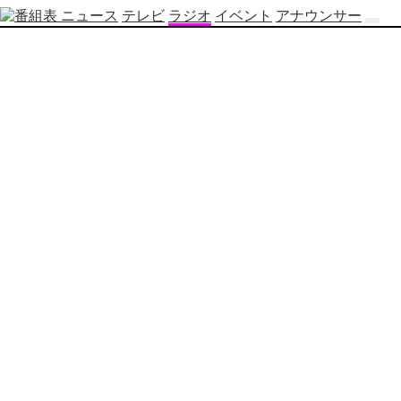
ニュース
テレビ
ラジオ
イベント
アナウンサー
テ
レ
ビ
番
組
表
OBS
制
作
番
組