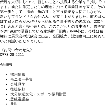
伝統を大切にしつつ、新しいことへ挑戦する企業を目指してい
ます。新たに策定したこの理念に沿って事業計画を立て、その
第一歩として、清酒「角の井」と言う伝統を大切にしながら、
新たなブランド「百合仕込み」が立ち上がりました。前の田ん
ぼで蔵人自らが米作りから始める全量手搾りの純米酒。200キ
ロ仕込みと言う極小造りの、このこだわりの食中酒と、優等賞
を9年連続で受賞している麦焼酎「百助」を中心に、今後は積
極的に展示会や試飲会に出店、全国拡売、認知度向上に努めた
いとお話いただきました。
《お問い合わせ先》
0973-28-2211
会社情報
採用情報
モニター募集
会社見学
後援依頼
大分放送文化・スポーツ振興財団
番組審議会
JNN