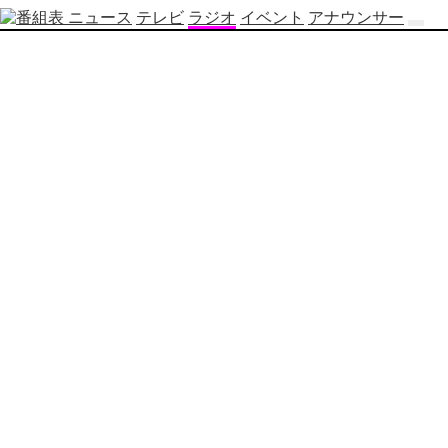
ニュース
テレビ
ラジオ
イベント
アナウンサー
テ
レ
ビ
番
組
表
OBS
制
作
番
組