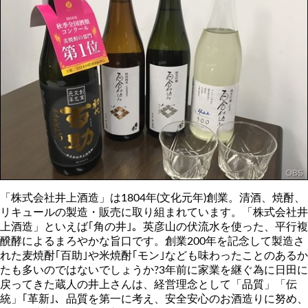
「株式会社井上酒造」は1804年(文化元年)創業。清酒、焼酎、
リキュールの製造・販売に取り組まれています。「株式会社井
上酒造」といえば｢角の井｣。英彦山の伏流水を使った、平行複
醗酵によるまろやかな旨口です。創業200年を記念して製造さ
れた麦焼酎｢百助｣や米焼酎｢モン｣なども味わったことのあるか
たも多いのではないでしょうか?3年前に家業を継ぐ為に日田に
戻ってきた蔵人の井上さんは、経営理念として「品質」「伝
統」｢革新｣、品質を第一に考え、安全安心のお酒造りに努め、