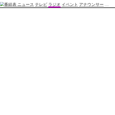
ニュース
テレビ
ラジオ
イベント
アナウンサー
テ
レ
ビ
番
組
表
OBS
制
作
番
組