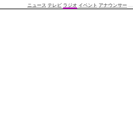
ニュース
テレビ
ラジオ
イベント
アナウンサー
テ
レ
ビ
番
組
表
OBS
制
作
番
組