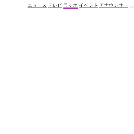
ニュース
テレビ
ラジオ
イベント
アナウンサー
テ
レ
ビ
番
組
表
OBS
制
作
番
組