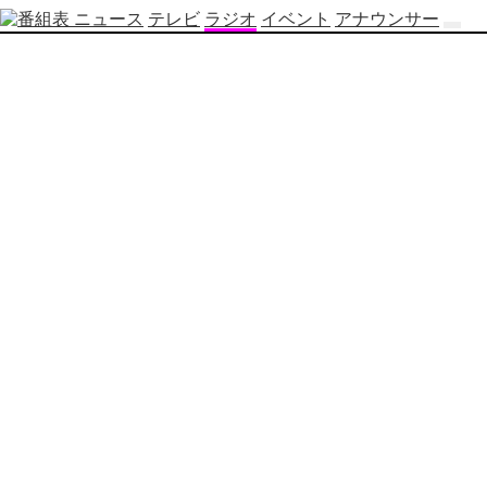
ニュース
テレビ
ラジオ
イベント
アナウンサー
テ
レ
ビ
番
組
表
OBS
制
作
番
組