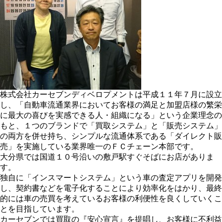
株式会社カーセブンディベロプメントは平成１１年７月に設立
し、「自動車流通業界においてお客様の満足と加盟店様の繁栄
に最大の喜びを実感できる人・組織になる」という企業理念の
もと、１つのブランドで「買取システム」と「販売システム」
の両方を併せ持ち、シンプルな流通体系である「ダイレクト販
売」を実施している業界唯一のＦＣチェーン本部です。
大分県では国道１０号沿いの敷戸駅すぐそばにお店がありま
す。
独自に「インスマートシステム」という車の査定アプリを開発
し、契約書などを電子化することにより効率化をはかり、最終
的には車の売買を考えているお客様の利便性を良くしていくこ
とを目指しています。
カーセブンでは買取の『安心宣言』を提唱し、お客様に不利益