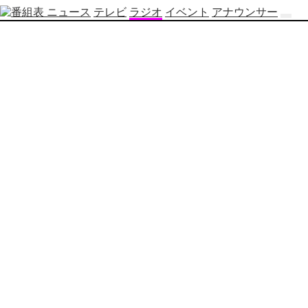
ニュース
テレビ
ラジオ
イベント
アナウンサー
テ
レ
ビ
番
組
表
OBS
制
作
番
組