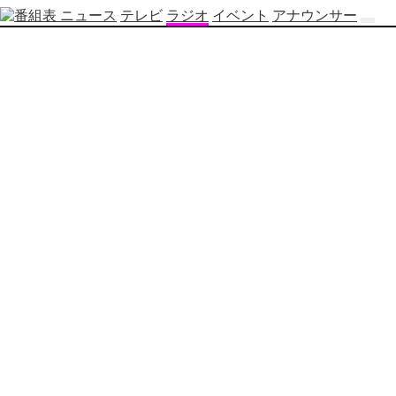
ニュース
テレビ
ラジオ
イベント
アナウンサー
テ
レ
ビ
番
組
表
OBS
制
作
番
組