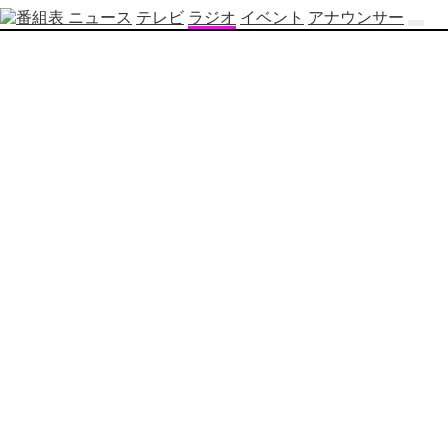
ニュース
テレビ
ラジオ
イベント
アナウンサー
テ
レ
ビ
番
組
表
OBS
制
作
番
組