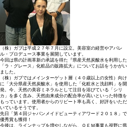
（株）ガブは平成２７年７月に設立。美容室の経営やアパレ
ル・プロデュース事業を展開しています。
今回は県の計画革新の承認を得た『県産天然炭酸水を利用した
「ラ・グレース」化粧品の販路拡大』についてお話をうかがい
ました。
（株）ガブではメインターゲット層（４０歳以上の女性）向け
に「大分県産天然炭酸水」を使用した「化粧水と洗顔料」を開
発。今、天然の美容ミネラルとして注目を浴びている「シリ
カ」を多く含み、天然由来成分の配合率が高いといった特徴を
もっています。使用者からのリピート率も高く、好評をいただ
いているそうです。
先日「第４回ジャパンメイドビューティアワード２０１８」で
優秀賞も獲得！
今後は、ラインナップを増やしながら、ＯＥＭ事業も視野に県