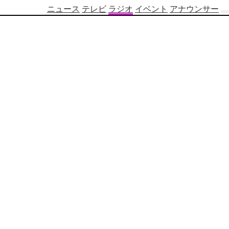
ニュース
テレビ
ラジオ
イベント
アナウンサー
テ
レ
ビ
番
組
表
OBS
制
作
番
組