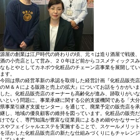
源屋の創業は江戸時代の終わりの頃、元々は造り酒屋で戦後、
酒の小売店として営み、２０年ほど前からコスメティックスみ
なもとやとしてカネボウ化粧品のチェーン店事業を展開してい
ます。
今回は県の経営革新の承認を取得した経営計画『化粧品販売店
のＭ＆Ａによる販路と売上の拡大』についてお話をうかがいま
した。化粧品販売店のオーナーも高齢化が進み、跡取りがいな
いという問題に、事業承継に関する公的支援機関である「大分
県事業引継ぎ支援センター」を通じて、廃業予定の販売店を承
継し、地域の優良顧客の維持を図っています。化粧品の販売だ
けでなく、専門知識が豊富な従業員によるきめ細やかなサービ
スやフェイシャルエステを実施することで、スケールメリット
を活かした化粧品販売店の新たな仕組みづくりにもチャレンジ
しています。