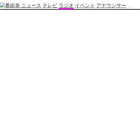
ニュース
テレビ
ラジオ
イベント
アナウンサー
テ
レ
ビ
番
組
表
OBS
制
作
番
組