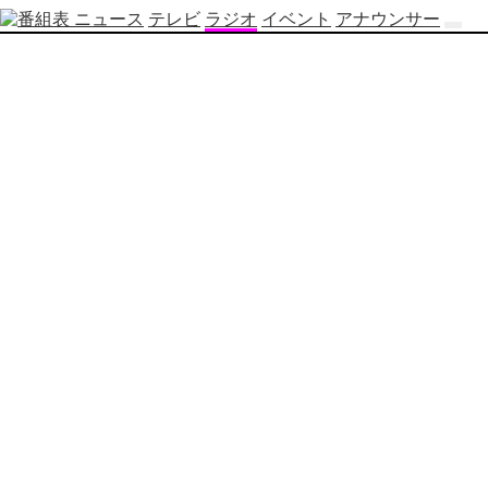
ニュース
テレビ
ラジオ
イベント
アナウンサー
テ
レ
ビ
番
組
表
OBS
制
作
番
組