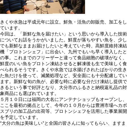
きくや水急は平成元年に設立。鮮魚・活魚の卸販売、加工をし
ています。
今回は、「新鮮な魚を届けたい」という思いから導入した技術
についてお話をうかがいました。鮮度が落ちやすい魚を、少し
でも新鮮なままお届けしたいと考えていた時、高鮮度維持凍結
機「プロトンシェフ」に出会い、九州でもいち早く導入したと
の事。これまでのフリーザーと違って食品細胞の破壊がなく、
鮮度のいい魚をプロトン凍結させると解凍後も生で美味しく食
べられるそうです。きくや水急では水揚げされたばかりの生き
た魚だけを使って、滅菌処理など、安全面にも十分配慮してい
ます。新鮮な旬の魚が、必要な時に必要な分だけ凍結し提供で
きるという事で好評となり、大分市のふるさと納税返礼品の対
象商品にも選ばれています。
５月１０日には福岡の大名にアンテナショップもオープンし、
ここを最初の拠点として、今年の１０月からは豊洲市場へカボ
スブリの加工品の出荷等、プロトンシェフを活用した事業展開
を予定しています。
“大分の魚は美味しい”と全国の皆さんに知ってもらい、ますま