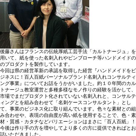
後藤さんはフランスの伝統厚紙工芸手法「カルトナージュ」を
用いて、紙を使った名刺入れやピンブローチ等ハンドメイドの
のプロダクトを製作しています。
今回は県の経営革新の承認を取得した経営『ハンドメイドをビ
ジネスに！百人百紙パーソナルブランド名刺入れコンサルティ
ング事業』についてお話をうかがいました。約１０年間のカル
トナージュ教室運営と多種多様なモノ作りの経験を活かして、
市場でまだプロダクト化されていない名刺入れと、コンサルテ
ィングとを組み合わせて「名刺ケースコンサルタント」とし
て、事業のビジネス化に取り組んでいます。色々な素材との組
み合わせや、表現の自由度が高い紙を使用することで、色・素
材・質感・カタチなどバリエーションはまさに「百人百紙」！
今後は作り手の方を増やしてより多くの方に提供できればとお
話いただきました。