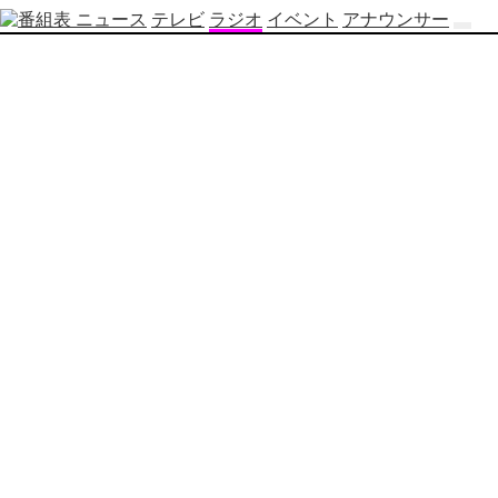
ニュース
テレビ
ラジオ
イベント
アナウンサー
テ
レ
ビ
番
組
表
OBS
制
作
番
組