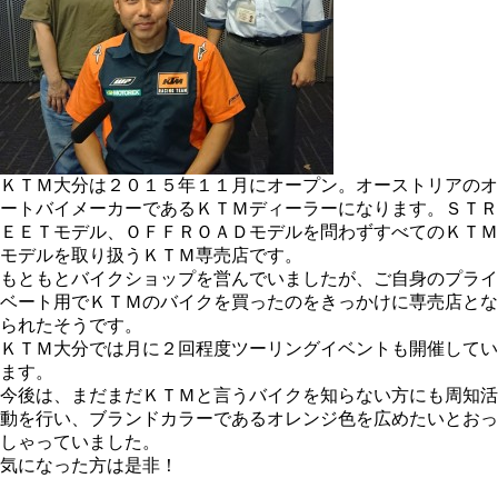
ＫＴＭ大分は２０１５年１１月にオープン。オーストリアのオ
ートバイメーカーであるＫＴＭディーラーになります。ＳＴＲ
ＥＥＴモデル、ＯＦＦＲＯＡＤモデルを問わずすべてのＫＴＭ
モデルを取り扱うＫＴＭ専売店です。
もともとバイクショップを営んでいましたが、ご自身のプライ
ベート用でＫＴＭのバイクを買ったのをきっかけに専売店とな
られたそうです。
ＫＴＭ大分では月に２回程度ツーリングイベントも開催してい
ます。
今後は、まだまだＫＴＭと言うバイクを知らない方にも周知活
動を行い、ブランドカラーであるオレンジ色を広めたいとおっ
しゃっていました。
気になった方は是非！