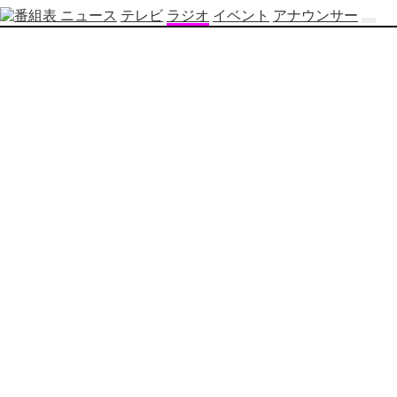
ニュース
テレビ
ラジオ
イベント
アナウンサー
テ
レ
ビ
番
組
表
OBS
制
作
番
組