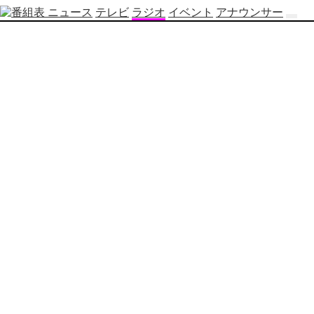
ニュース
テレビ
ラジオ
イベント
アナウンサー
テ
レ
ビ
番
組
表
OBS
制
作
番
組