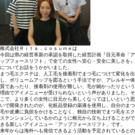
株式会社Ｒｉｔａ．ｃｏｓｕｍｅは
今回は県の経営革新の承認を取得した経営計画『目元革命「ア
ップフォースリフト」で全ての女性へ安心・安全に美しさを』
についてお話をうかがいました。
まつ毛エクステは、人工毛を接着剤でまつ毛につけて変化を出
し、ボリュームアップを図るという手法ですが、アレルギー体
質であったり、接着剤の使用が難しい、毛が細かったりという
理由でアイメニューが受けられないという声がありました。そ
こで、より多くの女性に目元から美しくなってほしいという思
いで開発されたのが、化粧品登録の薬液を使用し、自分のまつ
毛や皮膚に負担をかけることなく、独自の技術でまつ毛をエク
ステンションしているかのように根元から立ち上げることがで
きる新しいアイメニュー「アップフォースリフト」です。
来年からは海外へも発信できるよう活動を予定されているとの