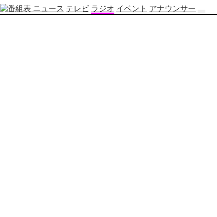
ニュース
テレビ
ラジオ
イベント
アナウンサー
テ
レ
ビ
番
組
表
OBS
制
作
番
組