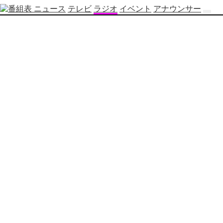
ニュース
テレビ
ラジオ
イベント
アナウンサー
テ
レ
ビ
番
組
表
OBS
制
作
番
組