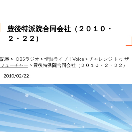
わ
せ
豊後特派院合同会社（２０１０・
２・２２）
記事 >
OBSラジオ
>
情熱ライブ！Voice
>
チャレンジ トゥ ザ
フューチャー
>
豊後特派院合同会社（２０１０・２・２２）
2010/02/22