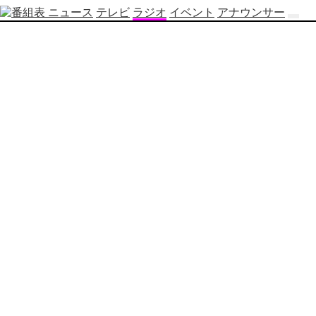
ニュース
テレビ
ラジオ
イベント
アナウンサー
テ
レ
ビ
番
組
表
OBS
制
作
番
組