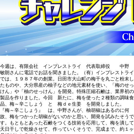
今週は、有限会社 インプレストライ 代表取締役 中野
敏朗さんに電話でお話を聞きました。（有）インプレストライ
では、１９８７年の創業。日田市大山町の梅干を丸ごと粉末し
たものや、大分県産の柚子などの地元素材を使い、「梅のせっ
けん」や「柚のせっけん」を開発。特殊圧縮石鹸は、業界初の
製品を作りました。今回 新たに、梅を使った２種類の調味食
品、梅～辛こしょう と 梅ｄｅ生姜 を開発しました。
『梅～辛こしょう』 は、中野さんが、柚胡椒はあるのに何
故、梅をつかった胡椒がないのかと思い、開発を試みたそうで
す。もともとあった石鹸をつくる技術を応用して、梅を潰して
天日干しで乾燥させて、作っていくそうで、完成まで、約１ヶ