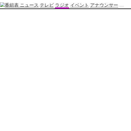
ニュース
テレビ
ラジオ
イベント
アナウンサー
テ
レ
ビ
番
組
表
OBS
制
作
番
組