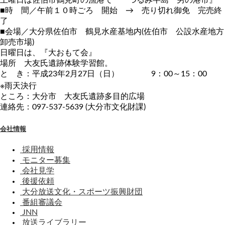
■時 間／午前１０時ごろ 開始 → 売り切れ御免 完売終
了
■会場／大分県佐伯市 鶴見水産基地内(佐伯市 公設水産地方
卸売市場)
日曜日は、『大おもて会』
場所 大友氏遺跡体験学習館。
と き：平成23年2月27日（日） 9：00～15：00
※雨天決行
ところ：大分市 大友氏遺跡多目的広場
連絡先：097-537-5639 (大分市文化財課)
会社情報
採用情報
モニター募集
会社見学
後援依頼
大分放送文化・スポーツ振興財団
番組審議会
JNN
放送ライブラリー