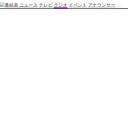
ニュース
テレビ
ラジオ
イベント
アナウンサー
テ
レ
ビ
番
組
表
OBS
制
作
番
組