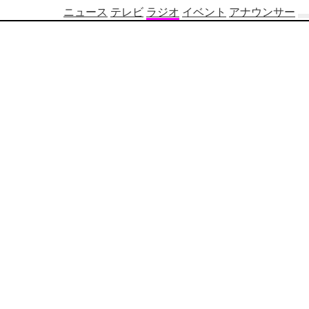
ニュース
テレビ
ラジオ
イベント
アナウンサー
テ
レ
ビ
番
組
表
OBS
制
作
番
組