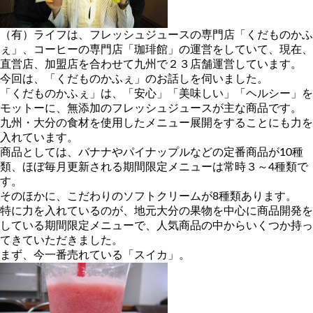
（有）ライフは、フレッシュジュースの専門店「くだものかふ
ぇ」、コーヒーの専門店「珈琲館」の運営をしていて、現在、
直営店、加盟店を合わせて九州で２３店舗運営しています。
今回は、「くだものかふぇ」のお話しを伺いました。
「くだものかふぇ」は、「安心」「美味しい」「ヘルシー」を
モットーに、無添加のフレッシュジュースが主な商品です。
九州・大分の食材を使用したメニュー展開をすることにも力を
入れています。
商品としては、バナナやパイナップルなどの定番商品が10種
類、ほぼ毎月更新される期間限定メニューは常時３～4種類で
す。
そのほかに、こだわりのソフトクリームが8種類あります。
特に力を入れているのが、地元大分の果物を中心に商品開発を
している期間限定メニューで、人気商品の中からいくつか持っ
てきていただきました。
まず、今一番売れている「スイカ」。