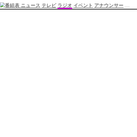
ニュース
テレビ
ラジオ
イベント
アナウンサー
テ
レ
ビ
番
組
表
OBS
制
作
番
組