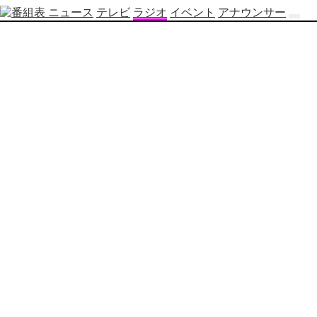
ニュース
テレビ
ラジオ
イベント
アナウンサー
テ
レ
ビ
番
組
表
OBS
制
作
番
組